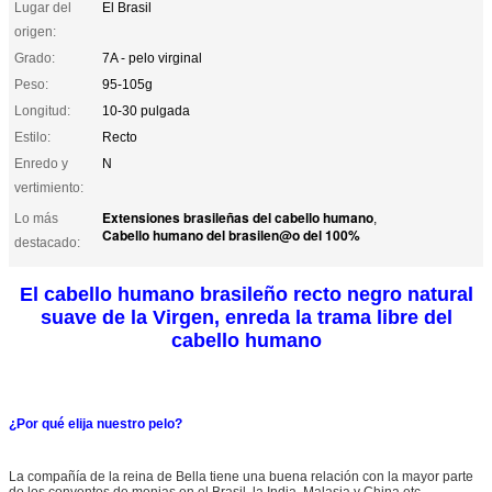
Lugar del
El Brasil
origen:
Grado:
7A - pelo virginal
Peso:
95-105g
Longitud:
10-30 pulgada
Estilo:
Recto
Enredo y
N
vertimiento:
Extensiones brasileñas del cabello humano
Lo más
,
Cabello humano del brasilen@o del 100%
destacado:
El cabello humano brasileño recto negro natural
suave de la Virgen, enreda la trama libre del
cabello humano
¿Por qué elija nuestro pelo?
La compañía de la reina de Bella tiene una buena relación con la mayor parte
de los conventos de monjas en el Brasil, la India, Malasia y China etc.