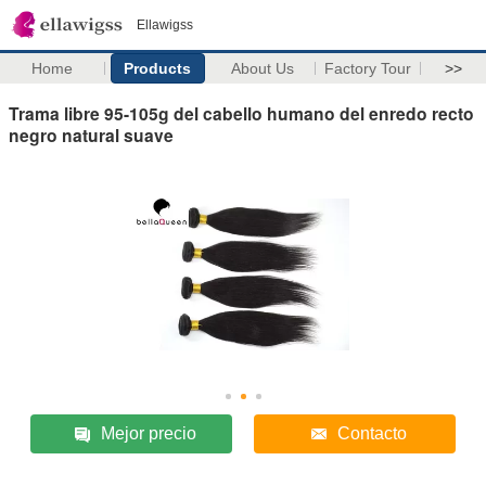
Ellawigss
Home
Products
About Us
Factory Tour
>>
Trama libre 95-105g del cabello humano del enredo recto
negro natural suave
Mejor precio
Contacto