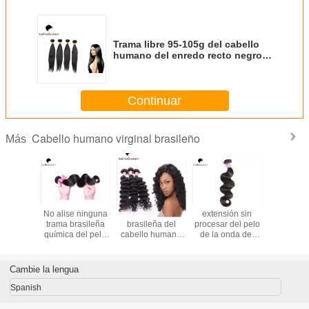
Trama libre 95-105g del cabello
humano del enredo recto negro
natural suave
Continuar
Cabello humano virginal brasileño
Más
rasileña
No alise ninguna
Extensión
extensión sin
Extensio
 pelo que
trama brasileña
brasileña del
procesar del pelo
Cabello 
 cabello
química del pelo
cabello humano
de la onda del
Brasileñ
 recto
de la Virgen/del
de la Virgen de la
cuerpo del
on de la
pelo de la onda
onda profunda
cabello humano
da
del cuerpo
negra natural
de la Virgen del
Cambie la lengua
ningunas
para las mujeres
brasileño de 7Al
fracturas
100%
Spanish