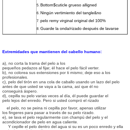
Bottom$cuticle grueso alligned
5.
Ningún vertimiento del tangle&no
6.
pelo remy virginal original del 100%
7.
Guarde la onda/rizado después de lavarse
8.
Extremidades que mantienen del cabello humano:
a), no corta la trama del pelo a los
pequeños pedazos al fijar, él hace el pelo fácil verter.
b), no colorea sus extensiones por ti mismo; deje eso a los
profesionales.
c), pelo del tirón en una cola de caballo usando un lazo del pelo
antes de que usted se vaya a la cama, así que él no
conseguirá áspero.
d), cepilla su pelo varias veces al día, él puede guardar el
pelo lejos del enredo. Pero si usted compró el rizado
el pelo, no se peina ni cepilla por favor, apenas utilizar
los
fingeres para pasar a través de su pelo rizado.
e), se lava el pelo regularmente con champú del pelo y el
acondicionador de pelo en agua caliente.
Y cepille el pelo dentro del agua si su es un poco enredo y ella