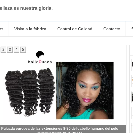
elleza es nuestra gloria.
os
Visita a la fábrica
Control de Calidad
Contacto
2
3
4
5
 armadura europea recta rubia profesional del pelo de la Virgen 613# para