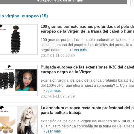
la belleza trabaja
(19)
lo virginal europeo
100 gramos por extensiones profundas del pelo de
europeo de la Virgen de la trama del cabello hum
100 gramos por producto de pelo profundo de la onda del
cabello humano del paquete Los detalles del producto a
negro natural ...
Leer más
2017-01-11 09:59:39
Pulgada europea de las extensiones 8-30 del cabe
europeo negro de la Virgen
extensión virginal del pelo de la onda profunda barato eu
del 100% ¿Por qué elija a nuestra compañía? 1. Con más 
Leer más
2017-01-11 09:59:39
La armadura europea recta rubia profesional del p
para la belleza trabaja
extensión del pelo de la Virgen del europeo de 613# el 1
elija nuestro pelo? La compañía de la reina de Bella tiene
Leer más