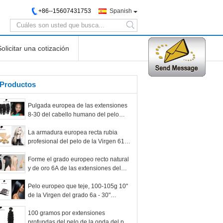
+86--15607431753
Spanish
search
Solicitar una cotización
Productos
Pulgada europea de las extensiones
8-30 del cabello humano del pelo
europeo negro de la Virgen
La armadura europea recta rubia
profesional del pelo de la Virgen 613#
para la belleza trabaja
Forme el grado europeo recto natural
y de oro 6A de las extensiones del
pelo de la trama
Pelo europeo que teje, 100-105g 10"
de la Virgen del grado 6a - 30"
extensión del pelo
100 gramos por extensiones
profundas del pelo de la onda del pelo