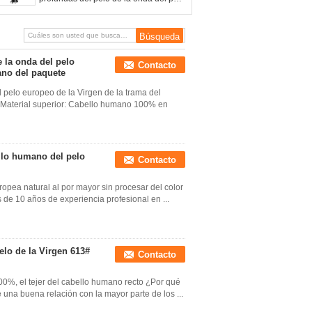
europeo de la Virgen de la trama del
cabello humano del paquete
 la onda del pelo
Contacto
ano del paquete
 pelo europeo de la Virgen de la trama del
. Material superior: Cabello humano 100% en
llo humano del pelo
Contacto
ropea natural al por mayor sin procesar del color
de 10 años de experiencia profesional en ...
elo de la Virgen 613#
Contacto
00%, el tejer del cabello humano recto ¿Por qué
 una buena relación con la mayor parte de los ...