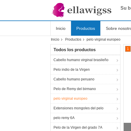
Su b
Inicio
Productos
Sobre nosotr
Inicio
Productos
pelo virginal europeo
Shopping Online
1
Todos los productos
Cabello humano virginal brasileño
Pelo indio de la Virgen
Cabello humano peruano
Pelo de Remy del birmano
pelo virginal europeo
Extensiones mongoles del pelo
pelo remy 6A
La
Pelo de la Virgen del grado 7A