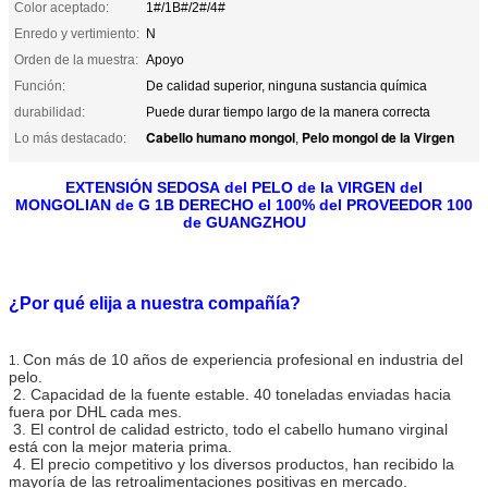
Color aceptado:
1#/1B#/2#/4#
Enredo y vertimiento:
N
Orden de la muestra:
Apoyo
Función:
De calidad superior, ninguna sustancia química
durabilidad:
Puede durar tiempo largo de la manera correcta
Cabello humano mongol
Pelo mongol de la Virgen
Lo más destacado:
,
EXTENSIÓN SEDOSA del PELO de la VIRGEN del
MONGOLIAN de G 1B DERECHO el 100% del PROVEEDOR 100
de GUANGZHOU
¿Por qué elija a nuestra compañía?
Con más de 10 años de experiencia profesional en industria del
1.
pelo.
2. Capacidad de la fuente estable. 40 toneladas enviadas hacia
fuera por DHL cada mes.
3. El control de calidad estricto, todo el cabello humano virginal
está con la mejor materia prima.
4. El precio competitivo y los diversos productos, han recibido la
mayoría de las retroalimentaciones positivas en mercado.