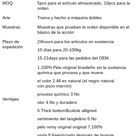
MOQ
5pcs para el artículo almacenado, 10pcs para la
orden
Arte
Trama y hecho a máquina dobles
Muestras
Muestras que prueban la orden disponible en el
básico de la acción
Plazo de
24hours para los artículos en existencia
expedición
10 días para 20-100kg
15-21days para las pedidos del OEM.
1,100% Pelo virginal brasileño sin la sustancia
química que procesa y que muere.
el color 2.All es natural (el negro natural
con poco marrón)
proceso químico 3.No
Ventajas
olor 4.No y duradero
5.Thick bottom$cuticle alligned
vertimiento del tangle&no 6.No
pelo remy virginal original 7,100%
onda 8.Keep/rizado después de lavarse