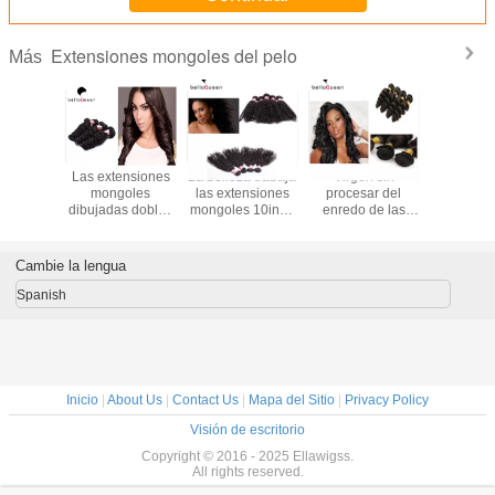
Extensiones mongoles del pelo
Más
siones
Las extensiones
La belleza trabaja
Virgen sin
Extens
 rizadas
mongoles
las extensiones
procesar del
mongole
as doble
dibujadas dobles
mongoles 10inch
enredo de las
pelo de l
o de la
sin procesar del
- 30 pulgadas del
extensiones flojas
del 1B 
el 100%
pelo, sueltan la
pelo rizado del
mongoles libres
armadura 
l cabello
extensión del pelo
color natural
reales del pelo
profunda d
Cambie la lengua
ano
de la onda
rizado
negro el 1
proce
Spanish
Inicio
|
About Us
|
Contact Us
|
Mapa del Sitio
|
Privacy Policy
Visión de escritorio
Copyright © 2016 - 2025 Ellawigss.
All rights reserved.