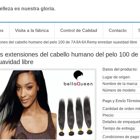
elleza es nuestra gloria.
os
Visita a la fábrica
Control de Calidad
Contacto
iones del cabello humano del pelo 100 de 7A 8A 6A Remy enredan suavidad libre
as extensiones del cabello humano del pelo 100 
uavidad libre
Datos del producto:
Lugar de origen:
Nombre de la marca:
Número de modelo:
Pago y Envío Términ
Cantidad de orden mí
Precio:
Detalles de empaquet
Tiempo de entrega:
Condiciones de pago: