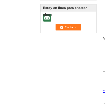
Estoy en línea para chatear
ahora
V
C
b