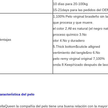
10 días para 20-100kg
15-21days para las pedidos del OE
1,100% Pelo virginal brasileño sin l
que procesa y que muere.
el color 2.All es natural (el negro 
proceso químico 3.No
entajas
olor 4.No y duradero
5.Thick bottom$cuticle alligned
vertimiento del tangle&no 6.No
pelo remy virginal original 7,100%
onda 8.Keep/rizado después de lav
aracterística del pelo
ellaQueen la compañía del pelo tiene una buena relación con la mayor