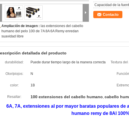
Capacidad de la fuent
Contacto
Ampliación de imagen :
las extensiones del cabello
humano del pelo 100 de 7A 8A 6A Remy enredan
suavidad libre
escripción detallada del producto
durabilidad:
Puede durar tiempo largo de la manera correcta
Textura del 
Olor/piojos:
N
Función
color:
1B
Extremo
100 extensiones del cabello humano
cabello hu
Resaltar:
,
6A, 7A, extensiones al por mayor baratas populares de al
humano remy de 8Al 100