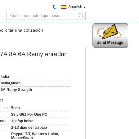
Spanish
search
Solicitar una cotización
de 7A 8A 6A Remy enredan
India
bellaQueen
6A Remy Straigth
os:
nima:
5pcs
$8.5-$61 For One PC
ado:
1pc/pp bolsa
2-13 días del trabajo
Paypal, T/T, Western Union,
MoneyGram