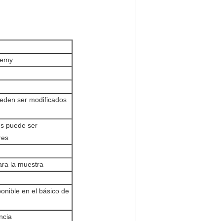
Remy
ueden ser modificados
des puede ser
res
ara la muestra
onible en el básico de
ncia