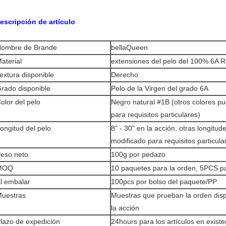
escripción de artículo
ombre de Brande
bellaQueen
aterial
extensiones del pelo del 100% 6A 
extura disponible
Derecho
rado disponible
Pelo de la Virgen del grado 6A
olor del pelo
Negro natural #1B (otros colores p
para requisitos particulares)
ongitud del pelo
8" - 30" en la acción, otras longitu
modificado para requisitos particula
eso neto
100g por pedazo
MOQ
10 paquetes para la orden, 5PCS p
l embalar
100pcs por bolso del paquete/PP
uestras
Muestras que prueban la orden disp
la acción
lazo de expedición
24hours para los artículos en existe