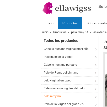
Su b
Inicio
Productos
Sobre nosotr
Inicio
Productos
pelo remy 6A
las extens
Shopping Online
Todos los productos
l
s
Cabello humano virginal brasileño
Pelo indio de la Virgen
Cabello humano peruano
Pelo de Remy del birmano
pelo virginal europeo
Extensiones mongoles del pelo
pelo remy 6A
Pelo de la Virgen del grado 7A