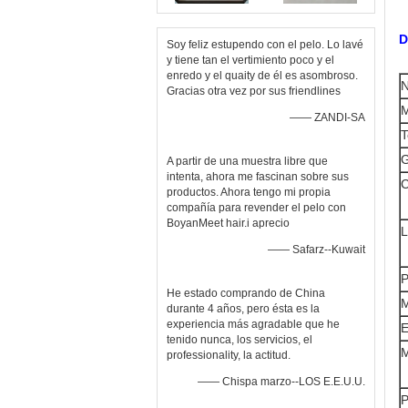
D
Soy feliz estupendo con el pelo. Lo lavé
y tiene tan el vertimiento poco y el
enredo y el quaity de él es asombroso.
N
Gracias otra vez por sus friendlines
M
—— ZANDI-SA
T
G
A partir de una muestra libre que
intenta, ahora me fascinan sobre sus
C
productos. Ahora tengo mi propia
compañía para revender el pelo con
BoyanMeet hair.i aprecio
L
—— Safarz--Kuwait
P
He estado comprando de China
durante 4 años, pero ésta es la
experiencia más agradable que he
E
tenido nunca, los servicios, el
M
professionality, la actitud.
—— Chispa marzo--LOS E.E.U.U.
P