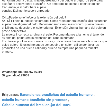
A3: Usted podría utilizar sí la enderezadora del pelo o el bigudí de pelo para
diseñar el pelo virginal brasileño. Sin embargo, no lo haga demasiado con
frecuencia, o el calor hará el pelo
consiga fácilmente seco y enredado.
Q4: ¿Puede yo teñió/color la extensión del pelo?
A4: Sí. El pelo puede ser coloreado. Como regla general es más fácil oscurecer
el pelo que aligerar el pelo. Recomendamos teñir más oscuro, puesto que es
difícil que se descolore el color original. Extensión virginal humana del pelo en
precio competitivo.
La muerte incorrecta arruinará el pelo. Recomendamos altamente el tener de
su tinte del peluquero la extensión del cabello humano.
El colorear por ti mismo tomará un riesgo de no venir hacia fuera la sombra que
usted quiere. Si usted no puede conseguir a un salón, utilice por favor los
productos de una buena calidad y pruebe siempre una pequeña muestra
primero.
Whatsapp: +86 18126775319
Skype: alice199608
Extensiones brasileñas del cabello humano
Etiquetas:
,
cabello humano brasileño sin procesar
,
Cabello humano del brasilen@o del 100%