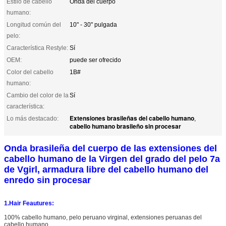
Estilo de cabello
Onda del cuerpo
humano:
Longitud común del
10" - 30" pulgada
pelo:
Característica Restyle:
Sí
OEM:
puede ser ofrecido
Color del cabello
1B#
humano:
Cambio del color de la
Sí
característica:
Extensiones brasileñas del cabello humano
Lo más destacado:
,
cabello humano brasileño sin procesar
Onda brasileña del cuerpo de las extensiones del
cabello humano de la Virgen del grado del pelo 7a
de Vgirl, armadura libre del cabello humano del
enredo sin procesar
1.Hair Feautures:
100% cabello humano, pelo peruano virginal, extensiones peruanas del
cabello humano.