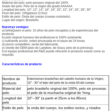
Material del pelo: pelo peruano virginal del 100%
Grado del pelo: Pelo de la virgen del grado AAAAAA
Longitud del pelo: 10", 12", 14", 16", 18", 20", 22", 24", 26", 28", 30".
Peso del pelo: 100g/piece (3.5oz)
Estilo de pelo: Onda del cuerpo (cuerpo ondulado)
Lugar del origen: Brasileño
Nuestras ventajas:
a)
bellaQueen el pelo: 10 años de pelo recogidos y de experiencias del
producto.
b) pelo virginal humano del profesional el 100% solamente.
c) suficiente acción, orden procesada en el plazo de 24 horas.
d) precio competitivo, venta del fabricante.
e) cliente del OEM (pelo de Ladybee, de Gracy, pelo de la princesa).
f) el equipo profesional del R&D puede ofrecerle el producto exacto como su
requisito.
Características de producto
Nombre de
Extensiones brasileñas del cabello humano de la Virgen,
producto
10" - 30" el tejer del pelo de la onda 6A del cuerpo
Material del
pelo brasileño virginal del 100%, pelo sin procesar,
pelo
el pelo de la muchacha original de Yong.
Longitud del
10"--30" (a partir el 25cm a los 80cm)
pelo
Estilo de pelo
la onda del cuerpo, los estilos rectos, y rizados