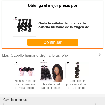
Obtenga el mejor precio por
Onda brasileña del cuerpo del
cabello humano de la Virgen del
grado 7A, armadura libre del
cabello humano del enredo sin
procesar
Continuar
Cabello humano virginal brasileño
Más
rasileña
No alise ninguna
Extensión
extensión sin
Extensio
 pelo que
trama brasileña
brasileña del
procesar del pelo
Cabello 
 cabello
química del pelo
cabello humano
de la onda del
Brasileñ
 recto
de la Virgen/del
de la Virgen de la
cuerpo del
on de la
pelo de la onda
onda profunda
cabello humano
da
del cuerpo
negra natural
de la Virgen del
Cambie la lengua
ningunas
para las mujeres
brasileño de 7Al