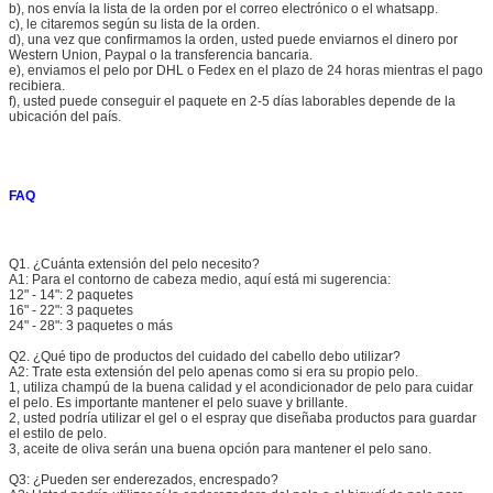
b), nos envía la lista de la orden por el correo electrónico o el whatsapp.
c), le citaremos según su lista de la orden.
d), una vez que confirmamos la orden, usted puede enviarnos el dinero por
Western Union, Paypal o la transferencia bancaria.
e), enviamos el pelo por DHL o Fedex en el plazo de 24 horas mientras el pago
recibiera.
f), usted puede conseguir el paquete en 2-5 días laborables depende de la
ubicación del país.
FAQ
Q1.
¿Cuánta extensión del pelo necesito?
A1: Para el contorno de cabeza medio, aquí está mi sugerencia:
12" - 14": 2 paquetes
16" - 22": 3 paquetes
24" - 28": 3 paquetes o más
Q2.
¿Qué tipo de productos del cuidado del cabello debo utilizar?
A2: Trate esta extensión del pelo apenas como si era su propio pelo.
1, utiliza champú de la buena calidad y el acondicionador de pelo para cuidar
el pelo. Es importante mantener el pelo suave y brillante.
2, usted podría utilizar el gel o el espray que diseñaba productos para guardar
el estilo de pelo.
3, aceite de oliva serán una buena opción para mantener el pelo sano.
Q3: ¿Pueden ser enderezados, encrespado?