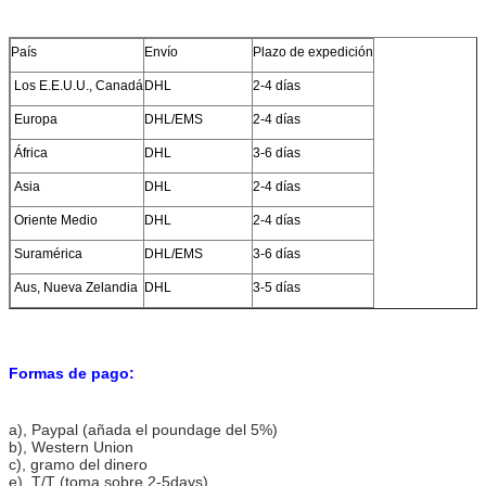
País
Envío
Plazo de expedición
Los E.E.U.U., Canadá
DHL
2-4 días
Europa
DHL/EMS
2-4 días
África
DHL
3-6 días
Asia
DHL
2-4 días
Oriente Medio
DHL
2-4 días
Suramérica
DHL/EMS
3-6 días
Aus, Nueva Zelandia
DHL
3-5 días
Formas de pago:
a)
, Paypal (añada el poundage del 5%)
b), Western Union
c), gramo del dinero
e), T/T (toma sobre 2-5days)