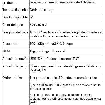
producto
del enredo, extensión peruana del cabello humano
Textura disponible
Onda del cuerpo
Grado disponible
6A
Color del pelo
Negro natural
Longitud del pelo
10" - 30" en la acción, otras longitudes puede ser
modificado para requisitos particulares
Peso neto
100-105g, about3.4-3.6oz/pc
OEM
1kg por longitud por color
Artículo de envío
UPS, DHL, Fedex, el ccsme, TNT
Artículo del pago
Fideicomiso, unión occidental, gramo del dinero,
PayPal, T/T
Orden mínima
1pc para el sanple, 50 pedazos para la orden
1, pelo original del 100%, grado 7A, no destoryed por la
sustancia química
2, el pelo brasileño de Remy se pueden hacer a
cualquier estilo y teñir a cualquier color que usted tenga
gusto