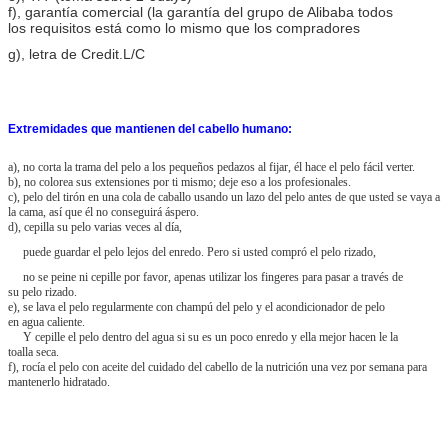
f), garantía comercial (la garantía del grupo de Alibaba todos
los requisitos está como lo mismo que los compradores
g), letra de Credit.L/C
Extremidades que mantienen del cabello humano:
a), no corta la trama del pelo a los pequeños pedazos al fijar, él hace el pelo fácil verter.
b), no colorea sus extensiones por ti mismo; deje eso a los profesionales.
c), pelo del tirón en una cola de caballo usando un lazo del pelo antes de que usted se vaya a
la cama, así que él no conseguirá áspero.
d), cepilla su pelo varias veces al día,
puede guardar el pelo lejos del enredo. Pero si usted compró el pelo rizado,
no se peine ni cepille por favor, apenas utilizar los fingeres para pasar a través de
su pelo rizado.
e), se lava el pelo regularmente con champú del pelo y el acondicionador de pelo
en agua caliente.
Y cepille el pelo dentro del agua si su es un poco enredo y ella mejor hacen le la
toalla seca.
f), rocía el pelo con aceite del cuidado del cabello de la nutrición una vez por semana para
mantenerlo hidratado.