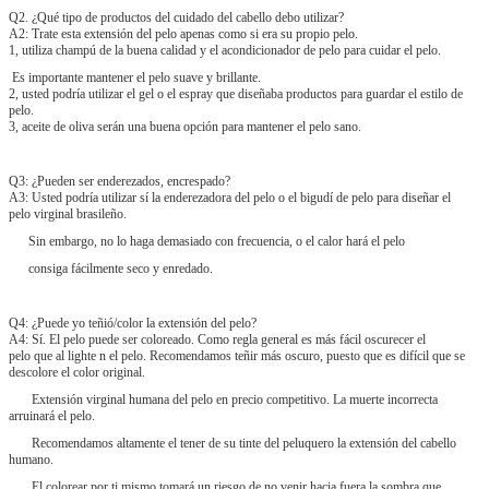
Q2. ¿Qué tipo de productos del cuidado del cabello debo utilizar?
A2: Trate esta extensión del pelo apenas como si era su propio pelo.
1, utiliza champú de la buena calidad y el acondicionador de pelo para cuidar el pelo.
Es importante mantener el pelo suave y brillante.
2, usted podría utilizar el gel o el espray que diseñaba productos para guardar el estilo de
pelo.
3, aceite de oliva serán una buena opción para mantener el pelo sano.
Q3: ¿Pueden ser enderezados, encrespado?
A3: Usted podría utilizar sí la enderezadora del pelo o el bigudí de pelo para diseñar el
pelo virginal brasileño.
Sin embargo, no lo haga demasiado con frecuencia, o el calor hará el pelo
consiga fácilmente seco y enredado.
Q4: ¿Puede yo teñió/color la extensión del pelo?
A4: Sí. El pelo puede ser coloreado. Como regla general es más fácil oscurecer el
pelo que al lighte n el pelo. Recomendamos teñir más oscuro, puesto que es difícil que se
descolore el color original.
Extensión virginal humana del pelo en precio competitivo. La muerte incorrecta
arruinará el pelo.
Recomendamos altamente el tener de su tinte del peluquero la extensión del cabello
humano.
El colorear por ti mismo tomará un riesgo de no venir hacia fuera la sombra que