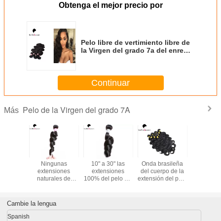
Obtenga el mejor precio por
Pelo libre de vertimiento libre de
la Virgen del grado 7a del enredo,
extensión peruana del cabello
humano
Continuar
Pelo de la Virgen del grado 7A
Más
ucas sin
Ningunas
10" a 30" las
Onda brasileña
Extensión
r 4 del
extensiones
extensiones
del cuerpo de la
del cab
la Virgen
naturales de
100% del pelo del
extensión del pelo
human
o 7A lían
vertimiento del
grado 7A del
de la Virgen del
Brazilain 
ente la
pelo negro del
cabello humano
grado 7A,
de la Vir
rofunda
grado 7A ningún
del negro suelta
armadura natural
grado 7
Cambie la lengua
 mujeres
olor con vida útil
el pelo de la
del cabello
negro de N
ras
larga
Virgen de la onda
humano negro
de la 
Spanish