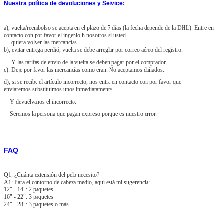
Nuestra política de devoluciones y Seivice:
a), vuelta/reembolso se acepta en el plazo de 7 días (la fecha depende de la DHL). Entre en
contacto con por favor el ingenio h nosotros si usted
quiera volver las mercancías.
b), evitar entrega perdió, vuelta se debe arreglar por correo aéreo del registro.
Y las tarifas de envío de la vuelta se deben pagar por el comprador.
c). Deje por favor las mercancías como eran. No aceptamos dañados.
d), si se recibe el artículo incorrecto, nos entra en contacto con por favor que
enviaremos substituimos unos inmediatamente.
Y devuélvanos el incorrecto.
Seremos la persona que pagan expreso porque es nuestro error.
FAQ
Q1. ¿Cuánta extensión del pelo necesito?
A1: Para el contorno de cabeza medio, aquí está mi sugerencia:
12" - 14": 2 paquetes
16" - 22": 3 paquetes
24" - 28": 3 paquetes o más