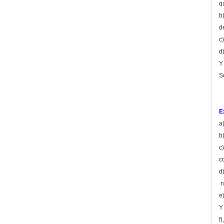
q
b
d
c
d
Y
S
E
a
b
c
c
d
n
e
Y
f