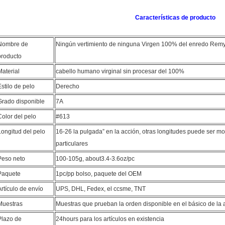
Características de producto
Nombre de
Ningún vertimiento de ninguna Virgen 100% del enredo Remy 
producto
Material
cabello humano virginal sin procesar del 100%
Estilo de pelo
Derecho
Grado disponible
7A
Color del pelo
#613
Longitud del pelo
16-26 la pulgada” en la acción, otras longitudes puede ser mo
particulares
Peso neto
100-105g, about3.4-3.6oz/pc
Paquete
1pc/pp bolso
, paquete del OEM
Artículo de envío
UPS, DHL, Fedex, el ccsme, TNT
Muestras
Muestras que prueban la orden disponible en el básico de la 
Plazo de
24hours para los artículos en existencia