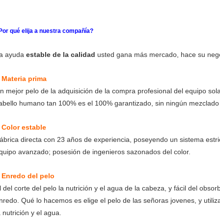
Por qué elija a nuestra compañía?
a ayuda
estable de la calidad
usted gana más mercado, hace su negocio
Materia prima
.
n mejor pelo de la adquisición de la compra profesional del equipo so
abello humano tan 100% es el 100% garantizado, sin ningún mezclado y 
Color estable
.
ábrica directa con 23 años de experiencia, poseyendo un sistema estric
quipo avanzado; posesión de ingenieros sazonados del color.
Enredo del pelo
.
l del corte del pelo la nutrición y el agua de la cabeza, y fácil del obs
nredo. Qué lo hacemos es elige el pelo de las señoras jovenes, y utili
a nutrición y el agua.