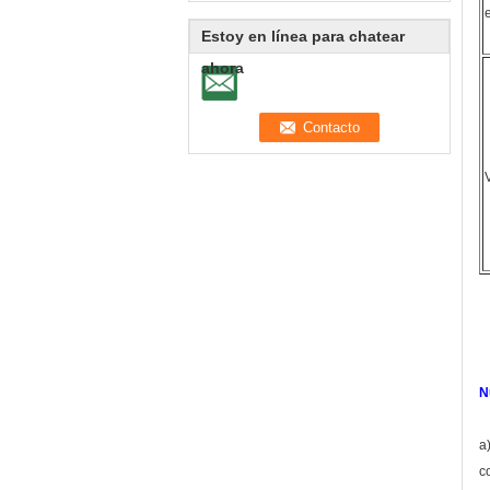
Estoy en línea para chatear
ahora
N
a
c