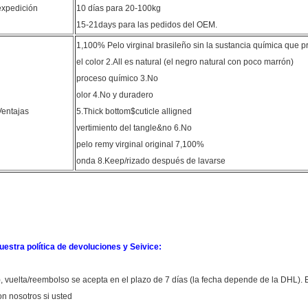
expedición
10 días para 20-100kg
15-21days para las pedidos del OEM.
1,100% Pelo virginal brasileño sin la sustancia química que 
el color 2.All es natural (el negro natural con poco marrón)
proceso químico 3.No
olor 4.No y duradero
Ventajas
5.Thick bottom$cuticle alligned
vertimiento del tangle&no 6.No
pelo remy virginal original 7,100%
onda 8.Keep/rizado después de lavarse
uestra política de devoluciones y Seivice:
), vuelta/reembolso se acepta en el plazo de 7 días (la fecha depende de la DHL). 
on nosotros si usted