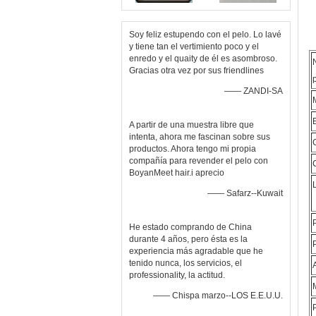
Soy feliz estupendo con el pelo. Lo lavé
y tiene tan el vertimiento poco y el
enredo y el quaity de él es asombroso.
Gracias otra vez por sus friendlines
—— ZANDI-SA
A partir de una muestra libre que
intenta, ahora me fascinan sobre sus
productos. Ahora tengo mi propia
compañía para revender el pelo con
BoyanMeet hair.i aprecio
—— Safarz--Kuwait
He estado comprando de China
durante 4 años, pero ésta es la
experiencia más agradable que he
tenido nunca, los servicios, el
professionality, la actitud.
—— Chispa marzo--LOS E.E.U.U.