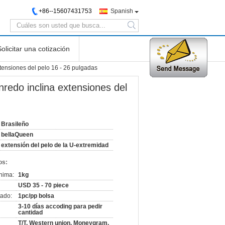
+86--15607431753
Spanish
search
Solicitar una cotización
tensiones del pelo 16 - 26 pulgadas
redo inclina extensiones del
Brasileño
bellaQueen
extensión del pelo de la U-extremidad
os:
nima:
1kg
USD 35 - 70 piece
ado:
1pc/pp bolsa
3-10 días accoding para pedir
cantidad
T/T, Western union, Moneygram,