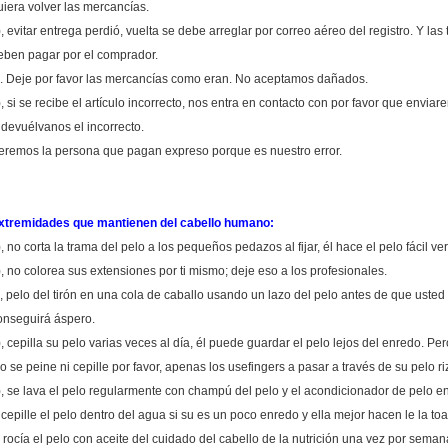
uiera volver las mercancías.
), evitar entrega perdió, vuelta se debe arreglar por correo aéreo del registro. Y las 
eben pagar por el comprador.
). Deje por favor las mercancías como eran. No aceptamos dañados.
), si se recibe el artículo incorrecto, nos entra en contacto con por favor que env
 devuélvanos el incorrecto.
eremos la persona que pagan expreso porque es nuestro error.
xtremidades que mantienen del cabello humano:
), no corta la trama del pelo a los pequeños pedazos al fijar, él hace el pelo fácil ver
), no colorea sus extensiones por ti mismo; deje eso a los profesionales.
), pelo del tirón en una cola de caballo usando un lazo del pelo antes de que usted
onseguirá áspero.
), cepilla su pelo varias veces al día, él puede guardar el pelo lejos del enredo. Pe
o se peine ni cepille por favor, apenas los usefingers
a pasar a través de su pelo ri
), se lava el pelo regularmente con champú del pelo y el acondicionador de pelo en
 cepille el pelo dentro del agua si su es un poco enredo y ella mejor hacen le la toa
), rocía el pelo con aceite del cuidado del cabello de la nutrición una vez por sema