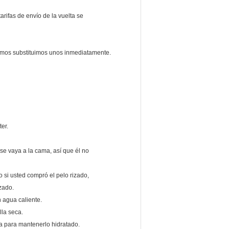
tarifas de envío de la vuelta se
iaremos substituimos unos inmediatamente.
ter.
 se vaya a la cama, así que él no
ro si usted compró el pelo rizado,
zado.
 agua caliente.
lla seca.
na para mantenerlo hidratado.