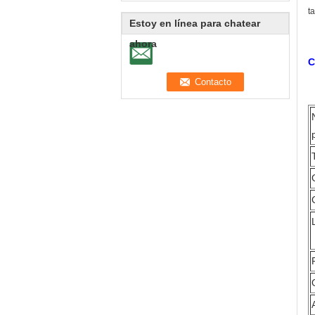
t
Estoy en línea para chatear
ahora
C