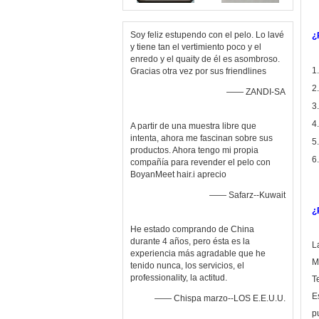
Soy feliz estupendo con el pelo. Lo lavé
¿
y tiene tan el vertimiento poco y el
enredo y el quaity de él es asombroso.
1
Gracias otra vez por sus friendlines
2
—— ZANDI-SA
3
4
A partir de una muestra libre que
intenta, ahora me fascinan sobre sus
5
productos. Ahora tengo mi propia
6
compañía para revender el pelo con
BoyanMeet hair.i aprecio
—— Safarz--Kuwait
¿
He estado comprando de China
durante 4 años, pero ésta es la
L
experiencia más agradable que he
M
tenido nunca, los servicios, el
professionality, la actitud.
T
E
—— Chispa marzo--LOS E.E.U.U.
p