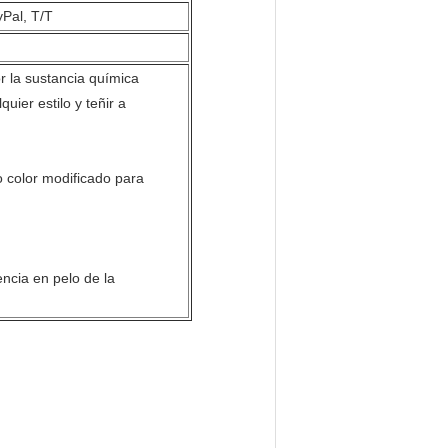
yPal, T/T
r la sustancia química
uier estilo y teñir a
tro color modificado para
encia en pelo de la