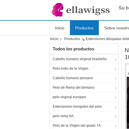
Su b
Inicio
Productos
Sobre nosotr
Inicio
Productos
Extensiones dibujadas dobl
Shopping Online
Todos los productos
N
1
Cabello humano virginal brasileño
Pelo indio de la Virgen
Cabello humano peruano
Pelo de Remy del birmano
pelo virginal europeo
Extensiones mongoles del pelo
pelo remy 6A
Pelo de la Virgen del grado 7A