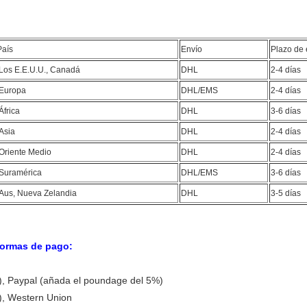
País
Envío
Plazo de 
Los E.E.U.U., Canadá
DHL
2-4 días
Europa
DHL/EMS
2-4 días
África
DHL
3-6 días
Asia
DHL
2-4 días
Oriente Medio
DHL
2-4 días
Suramérica
DHL/EMS
3-6 días
Aus, Nueva Zelandia
DHL
3-5 días
ormas de pago:
)
, Paypal (añada el poundage del 5%)
), Western Union