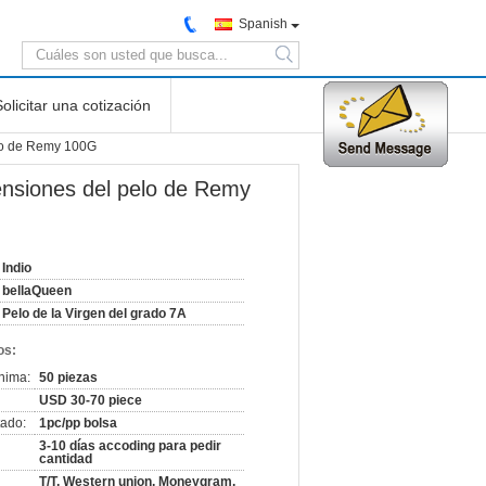
Spanish
search
Solicitar una cotización
elo de Remy 100G
tensiones del pelo de Remy
Indio
bellaQueen
Pelo de la Virgen del grado 7A
os:
nima:
50 piezas
USD 30-70 piece
ado:
1pc/pp bolsa
3-10 días accoding para pedir
cantidad
T/T, Western union, Moneygram,