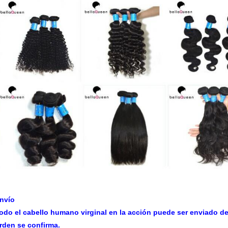
nvío
odo el cabello humano virginal en la acción puede ser enviado d
rden se confirma.