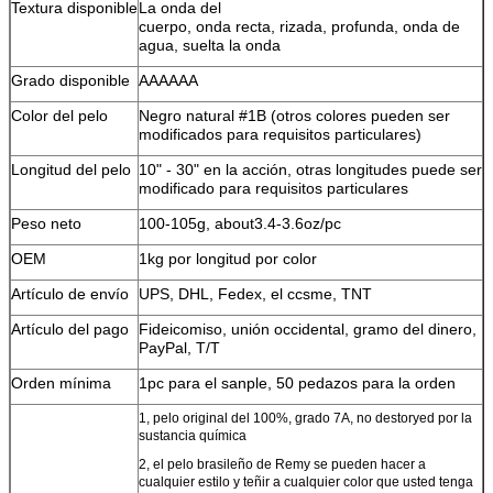
Textura disponible
La onda del
cuerpo, onda recta, rizada, profunda, onda de
agua, suelta la onda
Grado disponible
AAAAAA
Color del pelo
Negro natural #1B (otros colores pueden ser
modificados para requisitos particulares)
Longitud del pelo
10" - 30" en la acción, otras longitudes puede ser
modificado para requisitos particulares
Peso neto
100-105g, about3.4-3.6oz/pc
OEM
1kg por longitud por color
Artículo de envío
UPS, DHL, Fedex, el ccsme, TNT
Artículo del pago
Fideicomiso, unión occidental, gramo del dinero,
PayPal, T/T
Orden mínima
1pc para el sanple, 50 pedazos para la orden
1, pelo original del 100%, grado 7A, no destoryed por la
sustancia química
2, el pelo brasileño de Remy se pueden hacer a
cualquier estilo y teñir a cualquier color que usted tenga