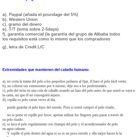
a)
, Paypal (añada el poundage del 5%)
b), Western Union
c), gramo del dinero
e), T/T (toma sobre 2-5days)
f), garantía comercial (la garantía del grupo de Alibaba todos
los requisitos está como lo mismo que los compradores
g), letra de Credit.L/C
Extremidades que mantienen del cabello humano:
a), no corta la trama del pelo a los pequeños pedazos al fijar, él hace el pelo fácil verter.
b), no colorea sus extensiones por ti mismo; deje eso a los profesionales.
c), pelo del tirón en una cola de caballo usando un lazo del pelo antes de que usted se vaya a
la cama, así que él no conseguirá áspero.
d), cepilla su pelo varias veces al día,
puede guardar el pelo lejos del enredo. Pero si usted compró el pelo rizado,
no se peine ni cepille por favor, apenas utilizar los fingeres para pasar a través de
su pelo rizado.
e), se lava el pelo regularmente con champú del pelo y el acondicionador de pelo
en agua caliente.
Y cepille el pelo dentro del agua si su es un poco enredo y ella mejor hacen le la