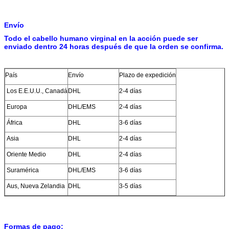
Envío
Todo el cabello humano virginal en la acción puede ser
enviado dentro 24 horas después de que la orden se confirma.
País
Envío
Plazo de expedición
Los E.E.U.U., Canadá
DHL
2-4 días
Europa
DHL/EMS
2-4 días
África
DHL
3-6 días
Asia
DHL
2-4 días
Oriente Medio
DHL
2-4 días
Suramérica
DHL/EMS
3-6 días
Aus, Nueva Zelandia
DHL
3-5 días
Formas de pago: