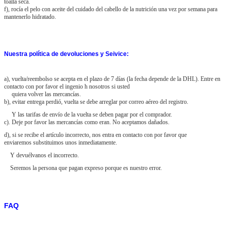
toalla seca.
f), rocía el pelo con aceite del cuidado del cabello de la nutrición una vez por semana para
mantenerlo hidratado.
Nuestra política de devoluciones y Seivice:
a), vuelta/reembolso se acepta en el plazo de 7 días (la fecha depende de la DHL). Entre en
contacto con por favor el ingenio h nosotros si usted
quiera volver las mercancías.
b), evitar entrega perdió, vuelta se debe arreglar por correo aéreo del registro.
Y las tarifas de envío de la vuelta se deben pagar por el comprador.
c). Deje por favor las mercancías como eran. No aceptamos dañados.
d), si se recibe el artículo incorrecto, nos entra en contacto con por favor que
enviaremos substituimos unos inmediatamente.
Y devuélvanos el incorrecto.
Seremos la persona que pagan expreso porque es nuestro error.
FAQ