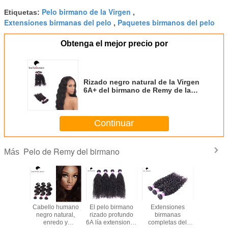
Pelo birmano de la Virgen
Etiquetas:
,
Extensiones birmanas del pelo
Paquetes birmanos del pelo
,
Obtenga el mejor precio por
Rizado negro natural de la Virgen
6A+ del birmano de Remy de la
armadura sin procesar del pelo
Continuar
Pelo de Remy del birmano
Más
ojado y
Cabello humano
El pelo birmano
Extensiones
extensi
ado de
negro natural,
rizado profundo
birmanas
reales del
 birmano
enredo y
6A lía extensiones
completas del
humano 