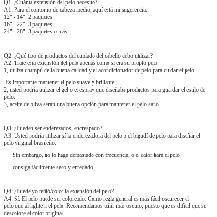
Q1. ¿Cuánta extensión del pelo necesito?
A1: Para el contorno de cabeza medio, aquí está mi sugerencia:
12" - 14": 2 paquetes
16" - 22": 3 paquetes
24" - 28": 3 paquetes o más
Q2. ¿Qué tipo de productos del cuidado del cabello debo utilizar?
A2: Trate esta extensión del pelo apenas como si era su propio pelo.
1, utiliza champú de la buena calidad y el acondicionador de pelo para cuidar el pelo.
Es importante mantener el pelo suave y brillante.
2, usted podría utilizar el gel o el espray que diseñaba productos para guardar el estilo de
pelo.
3, aceite de oliva serán una buena opción para mantener el pelo sano.
Q3: ¿Pueden ser enderezados, encrespado?
A3: Usted podría utilizar sí la enderezadora del pelo o el bigudí de pelo para diseñar el
pelo virginal brasileño.
Sin embargo, no lo haga demasiado con frecuencia, o el calor hará el pelo
consiga fácilmente seco y enredado.
Q4: ¿Puede yo teñió/color la extensión del pelo?
A4: Sí. El pelo puede ser coloreado. Como regla general es más fácil oscurecer el
pelo que al lighte n el pelo. Recomendamos teñir más oscuro, puesto que es difícil que se
descolore el color original.