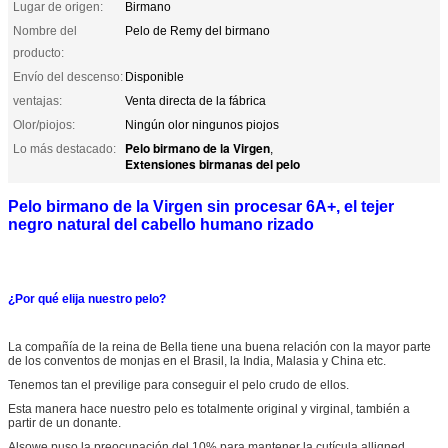
Lugar de origen:
Birmano
Nombre del
Pelo de Remy del birmano
producto:
Envío del descenso:
Disponible
ventajas:
Venta directa de la fábrica
Olor/piojos:
Ningún olor ningunos piojos
Pelo birmano de la Virgen
Lo más destacado:
,
Extensiones birmanas del pelo
Pelo birmano de la Virgen sin procesar 6A+, el tejer
negro natural del cabello humano rizado
¿Por qué elija nuestro pelo?
La compañía de la reina de Bella tiene una buena relación con la mayor parte
de los conventos de monjas en el Brasil, la India, Malasia y China etc.
Tenemos tan el previlige para conseguir el pelo crudo de ellos.
Esta manera hace nuestro pelo es totalmente original y virginal, también a
partir de un donante.
Alsowe puso la preocupación del 10% para mantener la cutícula alligned,